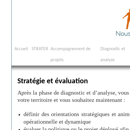
Aller
Accueil
STRATER
Accompagnement de
Diagnostic et
au
projets
analyse
contenu
Stratégie et évaluation
Après la phase de diagnostic et d’analyse, vous
votre territoire et vous souhaitez maintenant :
définir des orientations stratégiques et anim
opérationnelle et dynamique
évaluer la politique ou le projet déployé afin