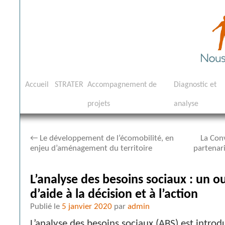
Aller
Accueil
STRATER
Accompagnement de
Diagnostic et
au
projets
analyse
contenu
←
Le développement de l’écomobilité, en
La Conv
enjeu d’aménagement du territoire
partenari
L’analyse des besoins sociaux : un ou
d’aide à la décision et à l’action
Publié le
5 janvier 2020
par
admin
L’analyse des besoins sociaux (ABS) est introd